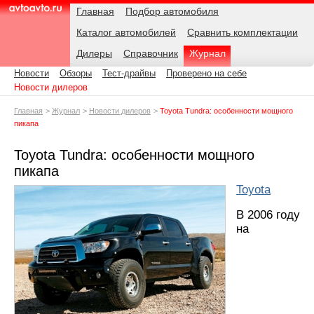
Навигация
Подразделы
Родительские
Дата:
Главная
Подбор автомобиля
страницы
Каталог автомобилей
Сравнить комплектации
AvtoAvto.ru
Дилеры
Справочник
Журнал
Новости
Обзоры
Тест-драйвы
Проверено на себе
Новости дилеров
Главная
Журнал
Новости дилеров
Toyota Tundra: особенности мощного
пикапа
Toyota Tundra: особенности мощного
пикапа
Toyota
В 2006 году
на