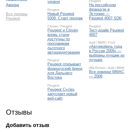
Peugeot
уровня
На российском
Аврора
французе в
Peugeot
Новый Peugeot
Эстонию —
Все дилеры
5008. Старт продаж
Peugeot 4007 SDK
Peugeot
Citroen
/
Peugeot
Peugeot
Peugeot и Citroёn
Тест-драйв Peugeot
вновь стали
4007
доступны по
Audi
/
BMW
/
Ford
программам
«Автомобиль года
льготного
в России 2009» —
автокредитования
выбраны лучшие из
лучших
Peugeot
Peugeot открывает
Alfa Romeo
/
Audi
/
BMW
французский бренд
Все новинки ММАС
для Дальнего
— 2008
Востока
Peugeot
Peugeot Cycles
запускает новый
веб-сайт
Отзывы
Добавить отзыв