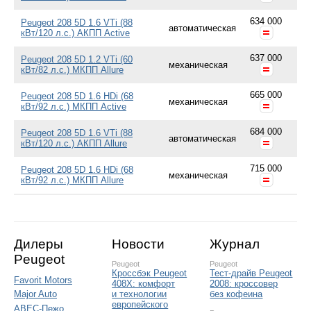
634 000
Peugeot 208 5D 1.6 VTi (88
автоматическая
кВт/120 л.с.) АКПП Active
637 000
Peugeot 208 5D 1.2 VTi (60
механическая
кВт/82 л.с.) МКПП Allure
665 000
Peugeot 208 5D 1.6 HDi (68
механическая
кВт/92 л.с.) МКПП Active
684 000
Peugeot 208 5D 1.6 VTi (88
автоматическая
кВт/120 л.с.) АКПП Allure
715 000
Peugeot 208 5D 1.6 HDi (68
механическая
кВт/92 л.с.) МКПП Allure
Дилеры
Новости
Журнал
Peugeot
Peugeot
Peugeot
Кроссбэк Peugeot
Тест-драйв Peugeot
Favorit Motors
408X: комфорт
2008: кроссовер
и технологии
без кофеина
Major Auto
европейского
АВЕС-Пежо