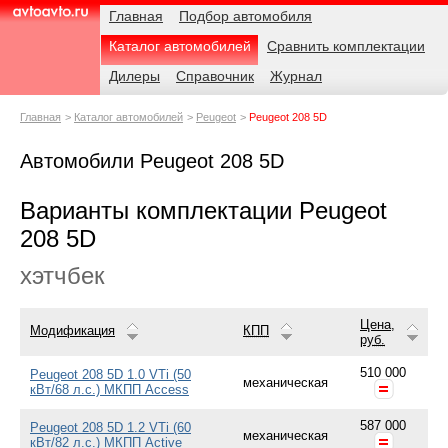
Навигация
Родительские
Главная
Подбор автомобиля
страницы
Каталог автомобилей
Сравнить комплектации
AvtoAvto.ru
Дилеры
Справочник
Журнал
Главная
Каталог автомобилей
Peugeot
Peugeot 208 5D
Автомобили Peugeot 208 5D
Варианты комплектации Peugeot
208 5D
хэтчбек
Цена,
Модификация
КПП
руб.
510 000
Peugeot 208 5D 1.0 VTi (50
механическая
кВт/68 л.с.) МКПП Access
587 000
Peugeot 208 5D 1.2 VTi (60
механическая
кВт/82 л.с.) МКПП Active