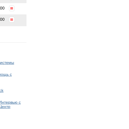
900
900
системы
мощь с
ck
Интервью с
Центр