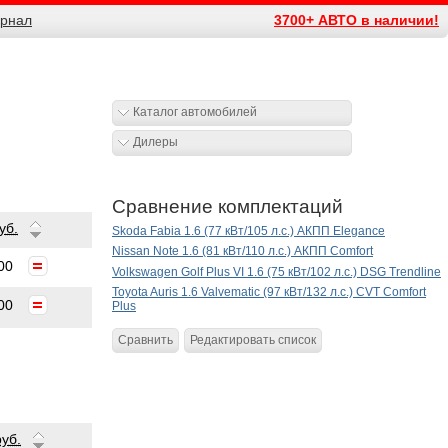
рнал
3700+ АВТО в наличии!
Каталог автомобилей
Дилеры
Сравнение комплектаций
уб.
Skoda Fabia 1.6 (77 кВт/105 л.с.) АКПП Elegance
Nissan Note 1.6 (81 кВт/110 л.с.) АКПП Comfort
00
Volkswagen Golf Plus VI 1.6 (75 кВт/102 л.с.) DSG Trendline
Toyota Auris 1.6 Valvematic (97 кВт/132 л.с.) CVT Comfort
00
Plus
Сравнить
Редактировать список
руб.