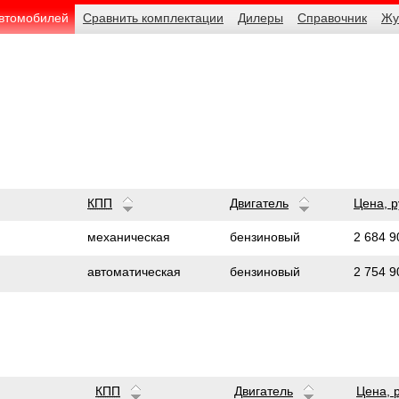
автомобилей
Сравнить комплектации
Дилеры
Справочник
Жу
КПП
Двигатель
Цена,
р
2 684 9
механическая
бензиновый
2 754 9
автоматическая
бензиновый
КПП
Двигатель
Цена,