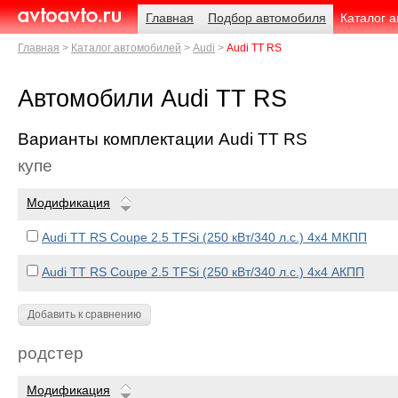
Навигация
Родительские
Главная
Подбор автомобиля
Каталог 
страницы
AvtoAvto.ru
Главная
Каталог автомобилей
Audi
Audi TT RS
Автомобили Audi TT RS
Варианты комплектации Audi TT RS
купе
Модификация
Audi TT RS Coupe 2.5 TFSi (250 кВт/340 л.с.) 4x4 МКПП
Audi TT RS Coupe 2.5 TFSi (250 кВт/340 л.с.) 4x4 АКПП
Добавить к сравнению
родстер
Модификация