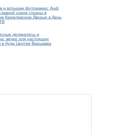
в и вспышек фотокамер: Audi
главной сцене страны в
ом Кремлевском Дворце в День
ТВ
ясные деликатесы и
на: вечер для настоящих
 в Ауди Центре Варшавка