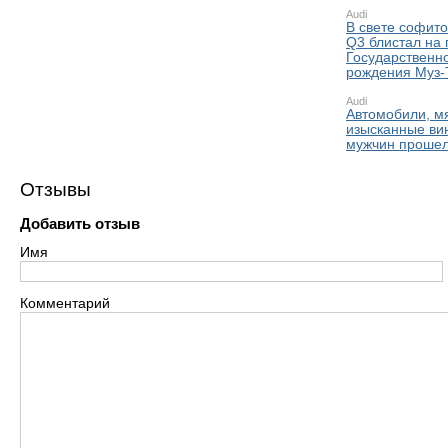
Audi
В свете софито
Q3 блистал на 
Государственн
рождения Муз-
Audi
Автомобили, м
изысканные ви
мужчин прошел
Отзывы
Добавить отзыв
Имя
Комментарий