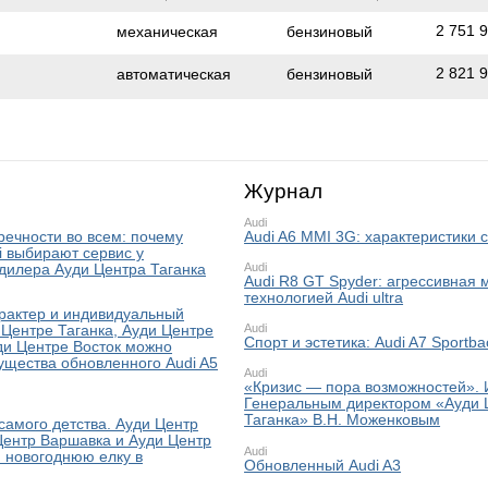
2 751 
механическая
бензиновый
2 821 
автоматическая
бензиновый
Журнал
Audi
речности во всем: почему
Audi A6 MMI 3G: характеристики 
i выбирают сервис у
Audi
дилера Ауди Центра Таганка
Audi R8 GT Spyder: агрессивная 
технологией Audi ultra
рактер и индивидуальный
Audi
 Центре Таганка, Ауди Центре
Спорт и эстетика: Audi A7 Sportba
ди Центре Восток можно
ущества обновленного Audi A5
Audi
«Кризис — пора возможностей». 
Генеральным директором «Ауди 
Таганка» В.Н. Моженковым
 самого детства. Ауди Центр
Центр Варшавка и Ауди Центр
Audi
 новогоднюю елку в
Обновленный Audi A3