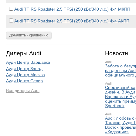
Audi TT RS Roadster 2.5 TFSi (250 кВт/340 л.с.) 4x4 МКПП
Audi TT RS Roadster 2.5 TFSi (250 кВт/340 л.с.) 4x4 АКПП
Добавить к сравнению
Дилеры Audi
Новости
Ауди Центр Варшавка
Audi
Забота о безуп
Ауди Центр Запад
владельцы Aud
Ауди Центр Москва
официального 
Ауди Центр Север
Audi
Спортивный ха
Все дилеры Audi
дизайн. В Ауди
Варшавка и Ау
оценить преим
Sportback
Audi
Audi: любовь с
Таганка, Ауди 
Восток провели
«Кидзании»