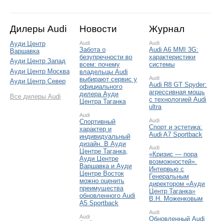
Дилеры Audi
Новости
Журнал
Ауди Центр
Audi
Audi
Забота о
Audi A6 MMI 3G:
Варшавка
безупречности во
характеристики
Ауди Центр Запад
всем: почему
системы
Ауди Центр Москва
владельцы Audi
Audi
выбирают сервис у
Ауди Центр Север
Audi R8 GT Spyder:
официального
агрессивная мощь
дилера Ауди
Все дилеры Audi
с технологией Audi
Центра Таганка
ultra
Audi
Audi
Спортивный
Спорт и эстетика:
характер и
Audi A7 Sportback
индивидуальный
дизайн. В Ауди
Audi
Центре Таганка,
«Кризис — пора
Ауди Центре
возможностей».
Варшавка и Ауди
Интервью с
Центре Восток
Генеральным
можно оценить
директором «Ауди
преимущества
Центр Таганка»
обновленного Audi
В.Н. Моженковым
A5 Sportback
Audi
Audi
Обновленный Audi