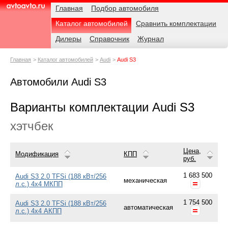
Навигация
Родительские
Главная
Подбор автомобиля
страницы
Каталог автомобилей
Сравнить комплектации
AvtoAvto.ru
Дилеры
Справочник
Журнал
Главная
Каталог автомобилей
Audi
Audi S3
Автомобили Audi S3
Варианты комплектации Audi S3
хэтчбек
Цена,
Модификация
КПП
руб.
1 683 500
Audi S3 2.0 TFSi (188 кВт/256
механическая
л.с.) 4x4 МКПП
1 754 500
Audi S3 2.0 TFSi (188 кВт/256
автоматическая
л.с.) 4x4 АКПП