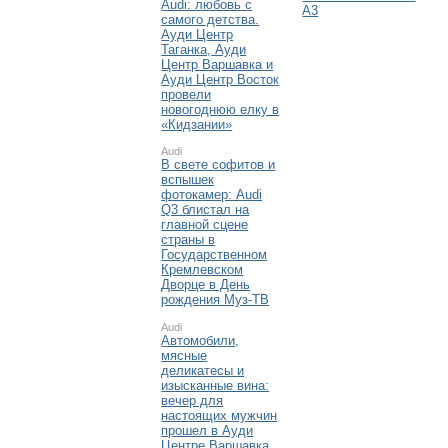
Audi: любовь с
A3
самого детства.
Ауди Центр
Таганка, Ауди
Центр Варшавка и
Ауди Центр Восток
провели
новогоднюю елку в
«Кидзании»
Audi
В свете софитов и
вспышек
фотокамер: Audi
Q3 блистал на
главной сцене
страны в
Государственном
Кремлевском
Дворце в День
рождения Муз-ТВ
Audi
Автомобили,
мясные
деликатесы и
изысканные вина:
вечер для
настоящих мужчин
прошел в Ауди
Центре Варшавка