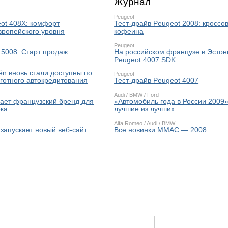
Журнал
Peugeot
eot 408X: комфорт
Тест-драйв Peugeot 2008: кроссо
вропейского уровня
кофеина
Peugeot
 5008. Старт продаж
На российском французе в Эсто
Peugeot 4007 SDK
oёn вновь стали доступны по
Peugeot
готного автокредитования
Тест-драйв Peugeot 4007
Audi
/
BMW
/
Ford
вает французский бренд для
«Автомобиль года в России 2009
ока
лучшие из лучших
Alfa Romeo
/
Audi
/
BMW
 запускает новый веб-сайт
Все новинки ММАС — 2008