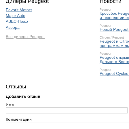
Дилеры Peugeot
Новости
Favorit Motors
Peugeot
Кроссбэк Peug
Major Auto
и технологии е
АВЕС-Пежо
Peugeot
Аврора
Новый Peugeot
Все дилеры Peugeot
Citroen
/
Peugeot
Peugeot и Citr
программам ль
Peugeot
Peugeot откры
Дальнего Вост
Peugeot
Peugeot Cycles
Отзывы
Добавить отзыв
Имя
Комментарий