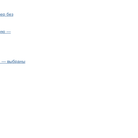
вер без
нию —
» — выбраны