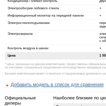
Кондиционер / климат-контроль
дву
Электрообогрев лобового стекла
+
Информационный монитор на передней панели
+
Электростеклоподъемники
пер
зад
Электрозеркала
эле
скл
с о
Контроль воздуха в шинах
+
Цена
1 55
Цены, указанные на данную комплектацию, предоставлены официальны
не учитывают специальные предложения непосредственно продавцов (льгот
Базовая комплектация может отличаться от предлагаемых дилером по на
Добавить модель в список для сравнения
Официальные
Наиболее близкие по це
дилеры