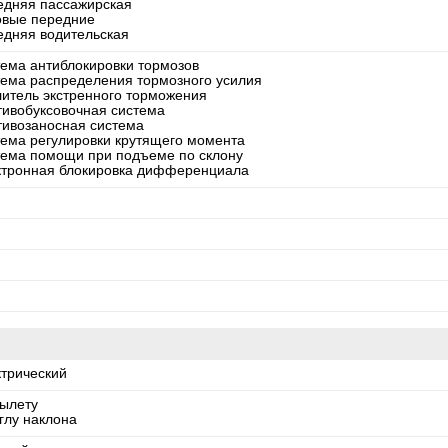
едняя пассажирская
овые передние
едняя водительская
тема антиблокировки тормозов
тема распределения тормозного усилия
литель экстренного торможения
тивобуксовочная система
тивозаносная система
тема регулировки крутящего момента
тема помощи при подъеме по склону
ктронная блокировка дифференциала
ктрический
вылету
глу наклона