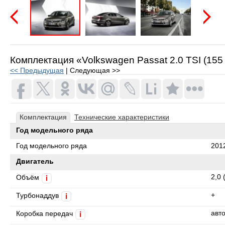
Предыдущая
Следую
Комплектация «Volkswagen Passat 2.0 TSI (155 
<< Предыдущая
| Следующая >>
Комплектация
Технические характеристики
Год модельного ряда
Год модельного ряда
201
Двигатель
2,0 
Объём
i
+
Турбонаддув
i
авт
Коробка передач
i