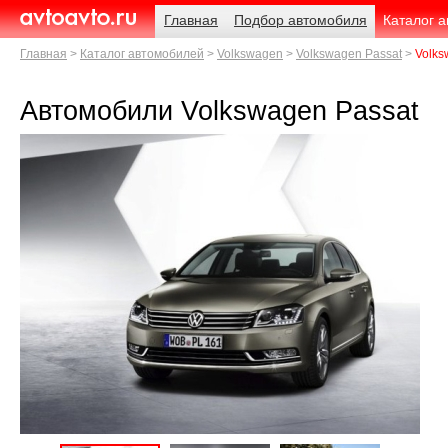
Навигация
Родительские
Примечания
Главная
Подбор автомобиля
Каталог 
страницы
AvtoAvto.ru
Главная
Каталог автомобилей
Volkswagen
Volkswagen Passat
Volks
Автомобили Volkswagen Passat