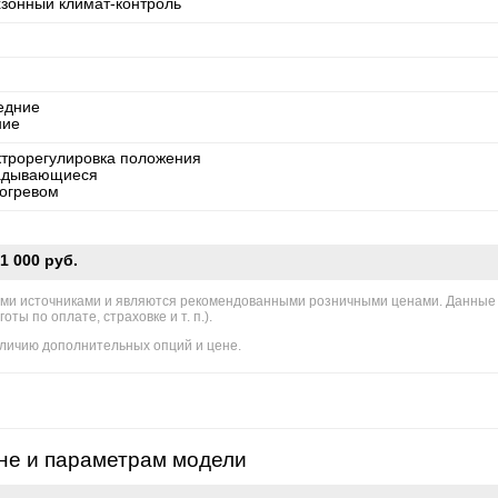
хзонный климат-контроль
едние
ние
ктрорегулировка положения
адывающиеся
богревом
1 000 руб.
ми источниками и являются рекомендованными розничными ценами. Данные
ы по оплате, страховке и т. п.).
личию дополнительных опций и цене.
не и параметрам модели