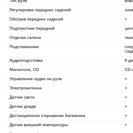
Тип руля
кож
Регулировка передних сидений
эле
Обогрев передних сидений
+
Подлокотник передний
цен
Отделка салона
ткан
Подстаканники
спе
сза
Аудиоподготовка
8 д
Магнитола, CD
CD 
Управление аудио на руле
+
Электроантенна
+
Датчик света
+
Датчик дождя
+
Дистанционное открывание багажника
+
Датчик внешней температуры
+