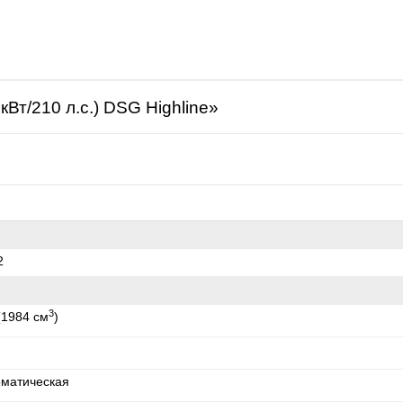
щая
кВт/210 л.с.) DSG Highline»
2
3
(1984 см
)
оматическая