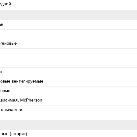
едний
ан
огеновые
ые
ковые вентилируемые
ковые
ависимая, McPherson
горычажная
нные (шторки)