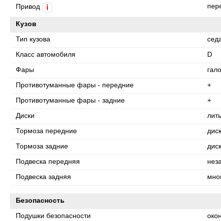
пер
Привод
i
Кузов
Тип кузова
сед
Класс автомобиля
D
Фары
гал
Противотуманные фары - передние
+
Противотуманные фары - задние
+
Диски
лит
Тормоза передние
дис
Тормоза задние
дис
Подвеска передняя
нез
Подвеска задняя
мно
Безопасность
Подушки безопасности
око