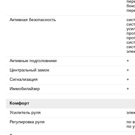
пер
бок
пер
Активная безопасность
сис
сис
уси
про
про
сис
сис
эле
Активные подголовники
+
Центральный замок
+
Сигнализация
+
Иммобилайзер
+
Комфорт
Усилитель руля
эле
Регулировка руля
по 
по у