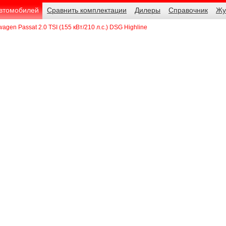
автомобилей
Сравнить комплектации
Дилеры
Справочник
Жу
wagen Passat 2.0 TSI (155 кВт/210 л.с.) DSG Highline