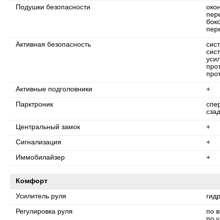
Подушки безопасности
око
пер
бок
пер
Активная безопасность
сис
сис
уси
про
про
Активные подголовники
+
Парктроник
спе
сза
Центральный замок
+
Сигнализация
+
Иммобилайзер
+
Комфорт
Усилитель руля
гид
Регулировка руля
по 
по у