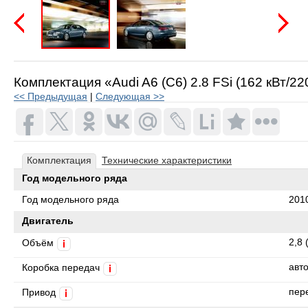
Предыдущая
Следую
Комплектация «Audi A6 (C6) 2.8 FSi (162 кВт/22
<< Предыдущая
|
Следующая >>
Комплектация
Технические характеристики
Год модельного ряда
Год модельного ряда
201
Двигатель
2,8 
Объём
i
авт
Коробка передач
i
пер
Привод
i