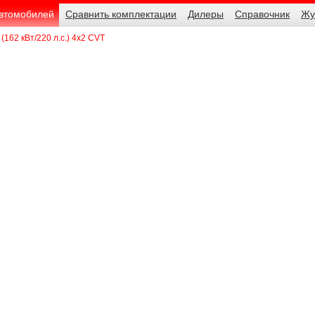
автомобилей
Сравнить комплектации
Дилеры
Справочник
Жу
 (162 кВт/220 л.с.) 4x2 CVT