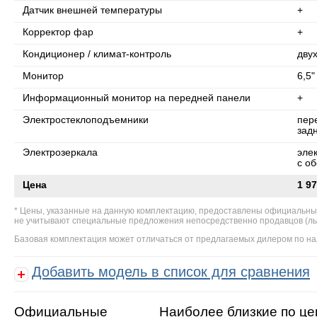
Датчик внешней температуры
+
Корректор фар
+
Кондиционер / климат-контроль
дву
Монитор
6,5"
Информационный монитор на передней панели
+
Электростеклоподъемники
пер
зад
Электрозеркала
эле
с о
Цена
1 97
Цены, указанные на данную комплектацию, предоставлены официальны
не учитывают специальные предложения непосредственно продавцов (льгот
Базовая комплектация может отличаться от предлагаемых дилером по на
Добавить модель в список для сравнения
Официальные
Наиболее близкие по це