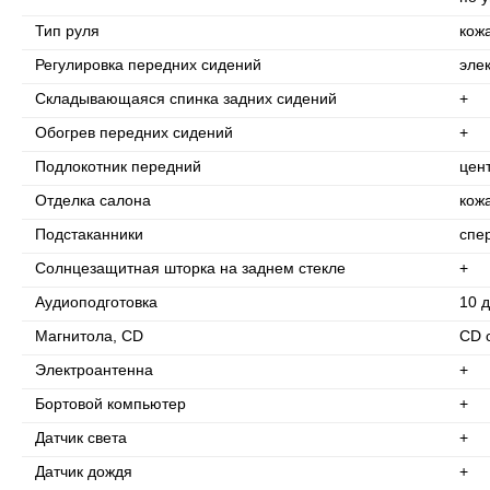
Тип руля
кож
Регулировка передних сидений
эле
Складывающаяся спинка задних сидений
+
Обогрев передних сидений
+
Подлокотник передний
цен
Отделка салона
кож
Подстаканники
спе
Солнцезащитная шторка на заднем стекле
+
Аудиоподготовка
10 
Магнитола, CD
CD 
Электроантенна
+
Бортовой компьютер
+
Датчик света
+
Датчик дождя
+