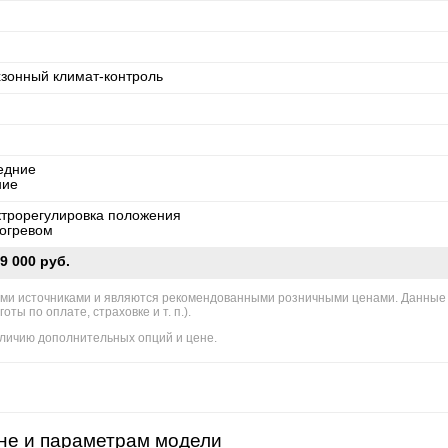
хзонный климат-контроль
едние
ние
ктрорегулировка положения
богревом
9 000 руб.
ми источниками и являются рекомендованными розничными ценами. Данные
ы по оплате, страховке и т. п.).
личию дополнительных опций и цене.
не и параметрам модели