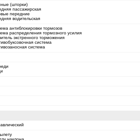
нные (шторки)
едняя пассажирская
овые передние
едняя водительская
тема антиблокировки тормозов
тема распределения тормозного усилия
литель экстренного торможения
тивобуксовочная система
тивозаносная система
реди
ди
равлический
вылету
глу наклона