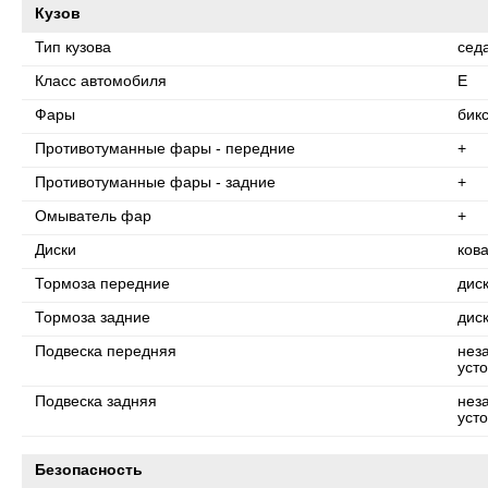
Кузов
Тип кузова
сед
Класс автомобиля
E
Фары
бик
Противотуманные фары - передние
+
Противотуманные фары - задние
+
Омыватель фар
+
Диски
ков
Тормоза передние
дис
Тормоза задние
дис
Подвеска передняя
нез
уст
Подвеска задняя
нез
уст
Безопасность