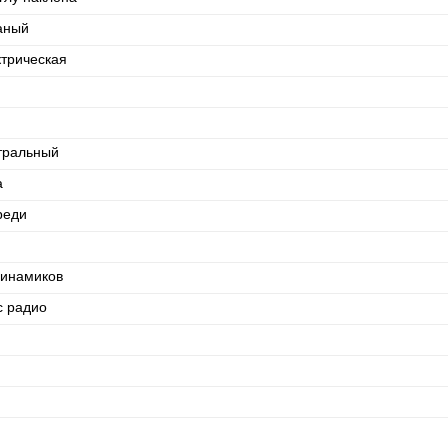
аный
ктрическая
тральный
а
реди
динамиков
с радио