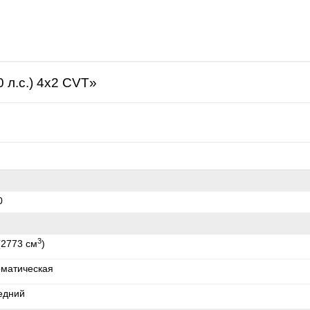
щая
0 л.с.) 4x2 CVT»
0
3
(2773 см
)
оматическая
едний