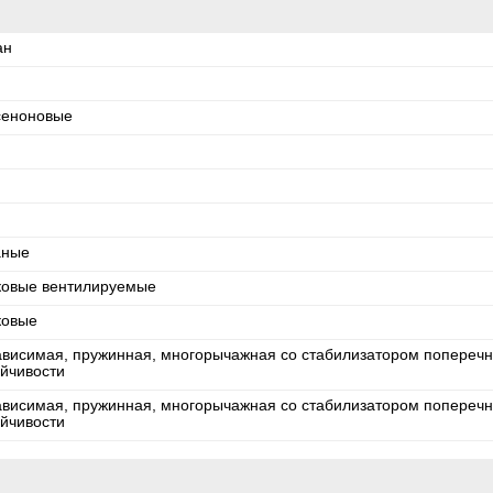
ан
сеноновые
аные
ковые вентилируемые
ковые
ависимая, пружинная, многорычажная со стабилизатором попереч
ойчивости
ависимая, пружинная, многорычажная со стабилизатором попереч
ойчивости