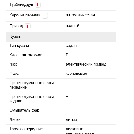
+
Турбонаддув
i
автоматическая
Коробка передач
i
полный
Привод
i
Кузов
Тип кузова
седан
Класс автомобиля
D
Люк
электрический привод
Фары
ксеноновые
Противотуманные фары -
+
передние
Противотуманные фары -
+
задние
Омыватель фар
+
Диски
литые
Тормоза передние
дисковые
вентилируемые