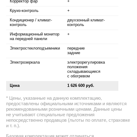
Корректор фар
+
Круиз-контроль
+
Кондиционер / климат-
двухзонный климат-
контроль
контроль
Информационный монитор
+
на передней панели
Электростеклоподъемники
передние
задние
Электрозеркала
электрорегулировка
положения
складывающиеся
с обогревом
Цена
1 626 600 руб.
Цены, указанные на данную комплектацию,
предоставлены официальными источниками и являются
рекомендованными розничными ценами. Данные цены
не учитывают специальные предложения
непосредственно продавцов (льготы по оплате, страховке
и т. п.).
Базовая комплектация может отличаться