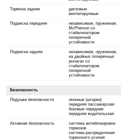
Тормоза задние
дисковые
вентилируемые
Подвеска передняя
независимая, пружинная,
McPherson со
стабилизатором
поперечной
устойчивости
Подвеска задняя
независимая, пружинная,
на двойных поперечных
рычагах со
стабилизатором
поперечной
устойчивости
Безопасность
Подушки безопасности
оконные (шторки)
передняя пассажирская
боковые передние
передняя водительская
Активная безопасность
система антиблокировки
тормозов
система распределения
тормозного усилия