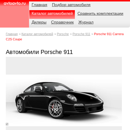
Навигация
Родительские
Примечания
Главная
Подбор автомобиля
страницы
Каталог автомобилей
Сравнить комплектации
AvtoAvto.ru
Дилеры
Справочник
Журнал
Главная
Каталог автомобилей
Porsche
Porsche 911
Porsche 911 Carrera
C2S Coupe
Автомобили Porsche 911