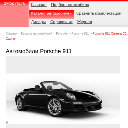
Навигация
Родительские
Примечания
Главная
Подбор автомобиля
страницы
Каталог автомобилей
Сравнить комплектации
AvtoAvto.ru
Дилеры
Справочник
Журнал
Главная
Каталог автомобилей
Porsche
Porsche 911
Porsche 911 Carrera C2
Cabrio
Автомобили Porsche 911