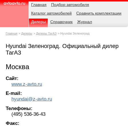
Навигация
Родительские
Главная
Подбор автомобиля
страницы
Каталог автомобилей
Сравнить комплектации
AvtoAvto.ru
Дилеры
Справочник
Журнал
Главная
Дилеры
Дилеры ТагАЗ
Hyundai Зеленоград
Hyundai Зеленоград. Официальный дилер
ТагАЗ
Москва
Сайт:
www.z-avto.ru
E-mail:
hyundai@z-avto.ru
Телефоны:
(495) 536-36-43
Факс: