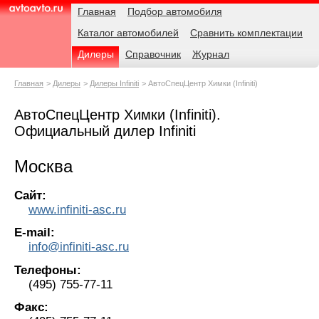
Навигация
Родительские
Главная
Подбор автомобиля
страницы
Каталог автомобилей
Сравнить комплектации
AvtoAvto.ru
Дилеры
Справочник
Журнал
Главная
Дилеры
Дилеры Infiniti
АвтоСпецЦентр Химки (Infiniti)
АвтоСпецЦентр Химки (Infiniti).
Официальный дилер Infiniti
Москва
Сайт:
www.infiniti-asc.ru
E-mail:
info@infiniti-asc.ru
Телефоны:
(495) 755-77-11
Факс: