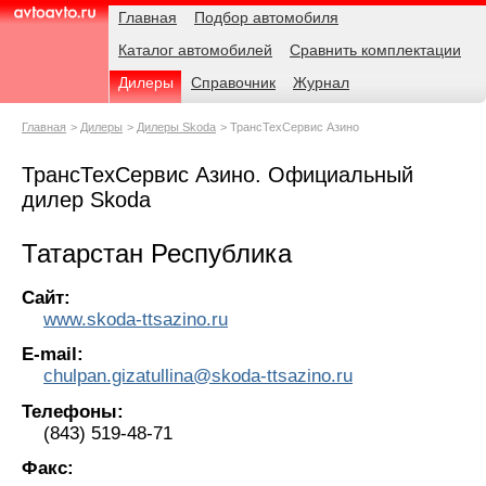
Навигация
Родительские
Главная
Подбор автомобиля
страницы
Каталог автомобилей
Сравнить комплектации
AvtoAvto.ru
Дилеры
Справочник
Журнал
Главная
Дилеры
Дилеры Skoda
ТрансТехСервис Азино
ТрансТехСервис Азино. Официальный
дилер Skoda
Татарстан Республика
Сайт:
www.skoda-ttsazino.ru
E-mail:
chulpan.gizatullina@skoda-ttsazino.ru
Телефоны:
(843) 519-48-71
Факс: