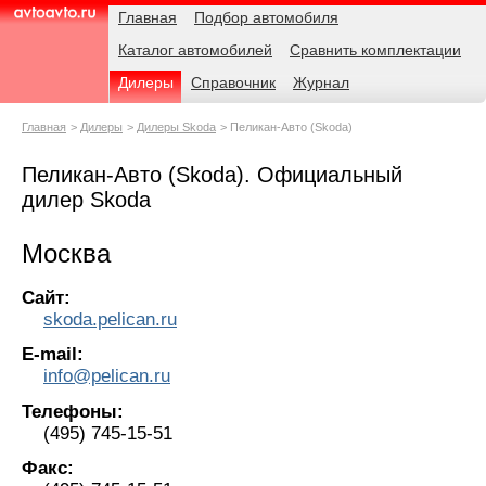
Навигация
Родительские
Главная
Подбор автомобиля
страницы
Каталог автомобилей
Сравнить комплектации
AvtoAvto.ru
Дилеры
Справочник
Журнал
Главная
Дилеры
Дилеры Skoda
Пеликан-Авто (Skoda)
Пеликан-Авто (Skoda). Официальный
дилер Skoda
Москва
Сайт:
skoda.pelican.ru
E-mail:
info@pelican.ru
Телефоны:
(495) 745-15-51
Факс: