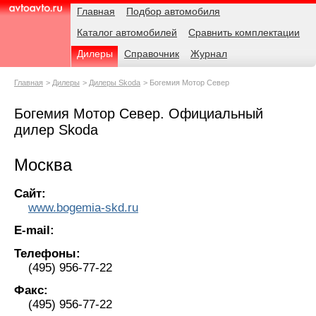
Навигация
Родительские
Главная
Подбор автомобиля
страницы
Каталог автомобилей
Сравнить комплектации
AvtoAvto.ru
Дилеры
Справочник
Журнал
Главная
Дилеры
Дилеры Skoda
Богемия Мотор Север
Богемия Мотор Север. Официальный
дилер Skoda
Москва
Сайт:
www.bogemia-skd.ru
E-mail:
Телефоны:
(495) 956-77-22
Факс:
(495) 956-77-22