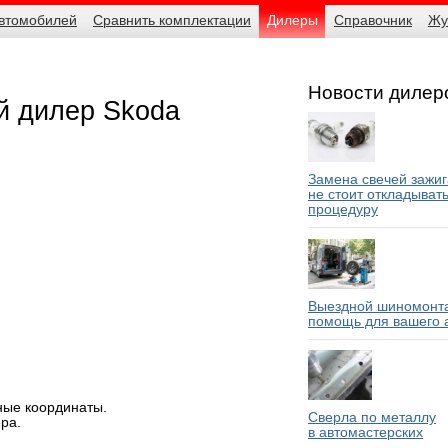
автомобилей
Сравнить комплектации
Дилеры
Справочник
Жу
Новости дилер
й дилер Skoda
Замена свечей зажиг
не стоит откладыват
процедуру
Выездной шиномонта
помощь для вашего 
ные координаты.
Сверла по металлу
ра.
в автомастерских