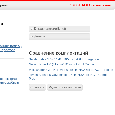
рнал
3700+ АВТО в наличии!
ов
Каталог автомобилей
Дилеры
ания: почему
ь простую
Сравнение комплектаций
Skoda Fabia 1.6 (77 кВт/105 л.с.) АКПП Elegance
Nissan Note 1.6 (81 кВт/110 л.с.) АКПП Comfort
Volkswagen Golf Plus VI 1.6 (75 кВт/102 л.с.) DSG Trendline
Toyota Auris 1.6 Valvematic (97 кВт/132 л.с.) CVT Comfort
ж: скорая
Plus
автомобиля
Сравнить
Редактировать список