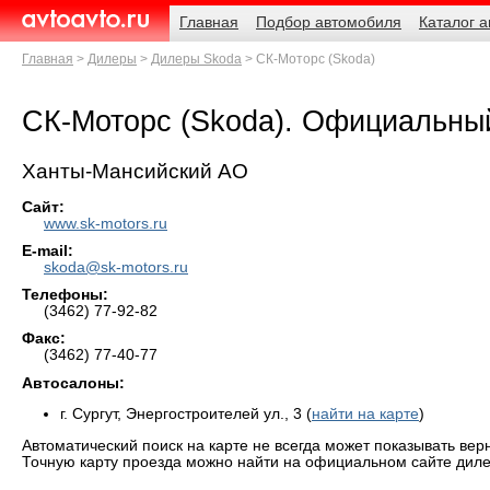
Навигация
Родительские
Главная
Подбор автомобиля
Каталог 
страницы
AvtoAvto.ru
Главная
Дилеры
Дилеры Skoda
СК-Моторс (Skoda)
СК-Моторс (Skoda). Официальны
Ханты-Мансийский АО
Сайт:
www.sk-motors.ru
E-mail:
skoda@sk-motors.ru
Телефоны:
(3462) 77-92-82
Факс:
(3462) 77-40-77
Автосалоны:
г. Сургут, Энергостроителей ул., 3 (
найти на карте
)
Автоматический поиск на карте не всегда может показывать вер
Точную карту проезда можно найти на официальном сайте диле