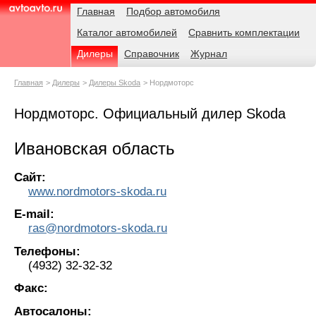
Навигация
Родительские
Главная
Подбор автомобиля
страницы
Каталог автомобилей
Сравнить комплектации
AvtoAvto.ru
Дилеры
Справочник
Журнал
Главная
Дилеры
Дилеры Skoda
Нордмоторс
Нордмоторс. Официальный дилер Skoda
Ивановская область
Сайт:
www.nordmotors-skoda.ru
E-mail:
ras@nordmotors-skoda.ru
Телефоны:
(4932) 32-32-32
Факс:
Автосалоны: