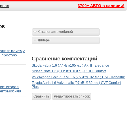
рнал
3700+ АВТО в наличии!
ов
Каталог автомобилей
Дилеры
ания: почему
ь простую
Сравнение комплектаций
Skoda Fabia 1.6 (77 кВт/105 л.с.) АКПП Elegance
Nissan Note 1.6 (81 кВт/110 л.с.) АКПП Comfort
Volkswagen Golf Plus VI 1.6 (75 кВт/102 л.с.) DSG Trendline
Toyota Auris 1.6 Valvematic (97 кВт/132 л.с.) CVT Comfort
ж: скорая
Plus
автомобиля
Сравнить
Редактировать список