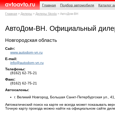
Навигация
Родительские
Главная
Подбор автомобиля
Каталог 
страницы
AvtoAvto.ru
Главная
Дилеры
Дилеры Skoda
АвтоДом-ВН
АвтоДом-ВН. Официальный диле
Новгородская область
Сайт:
www.autodom-vn.ru
E-mail:
info@autodom-vn.ru
Телефоны:
(8162) 62-75-21
Факс:
(8162) 62-75-21
Автосалоны:
г. Великий Новгород, Большая Санкт-Петербургская ул., 41, 
Автоматический поиск на карте не всегда может показывать вер
Точную карту проезда можно найти на официальном сайте диле