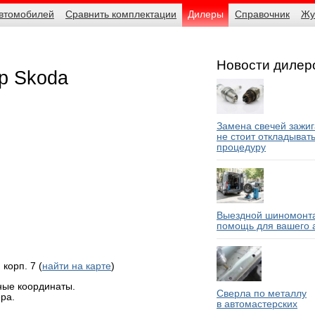
автомобилей
Сравнить комплектации
Дилеры
Справочник
Жу
Новости дилер
р Skoda
Замена свечей зажиг
не стоит откладыват
процедуру
Выездной шиномонта
помощь для вашего 
корп. 7 (
найти на карте
)
ные координаты.
Сверла по металлу
ра.
в автомастерских