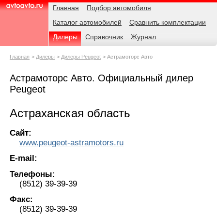
Навигация
Родительские
Главная
Подбор автомобиля
страницы
Каталог автомобилей
Сравнить комплектации
AvtoAvto.ru
Дилеры
Справочник
Журнал
Главная
Дилеры
Дилеры Peugeot
Астрамоторс Авто
Астрамоторс Авто. Официальный дилер
Peugeot
Астраханская область
Сайт:
www.peugeot-astramotors.ru
E-mail:
Телефоны:
(8512) 39-39-39
Факс:
(8512) 39-39-39