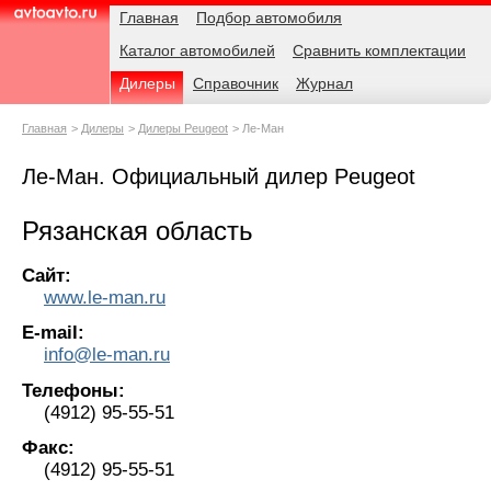
Навигация
Родительские
Главная
Подбор автомобиля
страницы
Каталог автомобилей
Сравнить комплектации
AvtoAvto.ru
Дилеры
Справочник
Журнал
Главная
Дилеры
Дилеры Peugeot
Ле-Ман
Ле-Ман. Официальный дилер Peugeot
Рязанская область
Сайт:
www.le-man.ru
E-mail:
info@le-man.ru
Телефоны:
(4912) 95-55-51
Факс:
(4912) 95-55-51