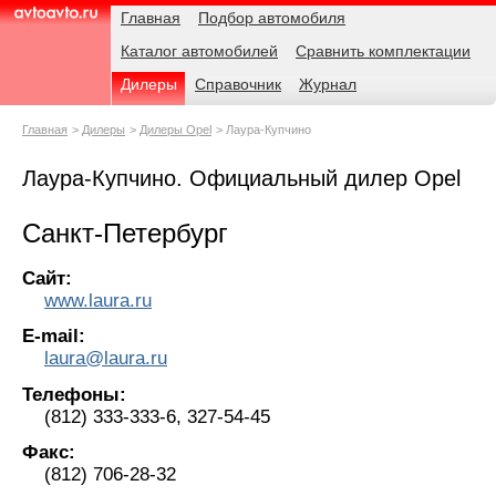
Навигация
Родительские
Главная
Подбор автомобиля
страницы
Каталог автомобилей
Сравнить комплектации
AvtoAvto.ru
Дилеры
Справочник
Журнал
Главная
Дилеры
Дилеры Opel
Лаура-Купчино
Лаура-Купчино. Официальный дилер Opel
Санкт-Петербург
Сайт:
www.laura.ru
E-mail:
laura@laura.ru
Телефоны:
(812) 333-333-6, 327-54-45
Факс:
(812) 706-28-32