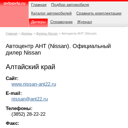
Навигация
Родительские
Главная
Подбор автомобиля
страницы
Каталог автомобилей
Сравнить комплектации
AvtoAvto.ru
Дилеры
Справочник
Журнал
Главная
Дилеры
Дилеры Nissan
Автоцентр АНТ (Nissan)
Автоцентр АНТ (Nissan). Официальный
дилер Nissan
Алтайский край
Сайт:
www.nissan-ant22.ru
E-mail:
nissan@ant22.ru
Телефоны:
(3852) 28-22-22
Факс: