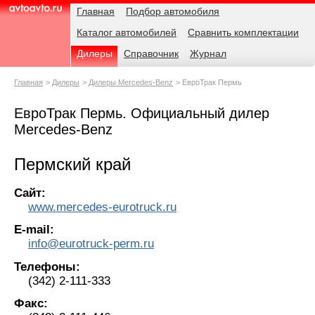
Навигация
Родительские
Главная
Подбор автомобиля
страницы
Каталог автомобилей
Сравнить комплектации
AvtoAvto.ru
Дилеры
Справочник
Журнал
Главная
Дилеры
Дилеры Mercedes-Benz
ЕвроТрак Пермь
ЕвроТрак Пермь. Официальный дилер
Mercedes-Benz
Пермский край
Сайт:
www.mercedes-eurotruck.ru
E-mail:
info@eurotruck-perm.ru
Телефоны:
(342) 2-111-333
Факс: