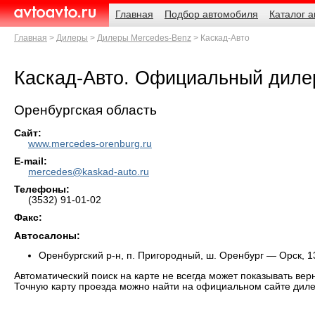
Навигация
Родительские
Главная
Подбор автомобиля
Каталог 
страницы
AvtoAvto.ru
Главная
Дилеры
Дилеры Mercedes-Benz
Каскад-Авто
Каскад-Авто. Официальный диле
Оренбургская область
Сайт:
www.mercedes-orenburg.ru
E-mail:
mercedes@kaskad-auto.ru
Телефоны:
(3532) 91-01-02
Факс:
Автосалоны:
Оренбургский р-н, п. Пригородный, ш. Оренбург — Орск, 13
Автоматический поиск на карте не всегда может показывать вер
Точную карту проезда можно найти на официальном сайте диле