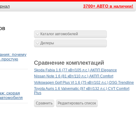
рнал
3700+ АВТО в наличии!
ов
Каталог автомобилей
Дилеры
ания: почему
ь простую
Сравнение комплектаций
Skoda Fabia 1.6 (77 кВт/105 л.с.) АКПП Elegance
Nissan Note 1.6 (81 кВт/110 л.с.) АКПП Comfort
Volkswagen Golf Plus VI 1.6 (75 кВт/102 л.с.) DSG Trendline
Toyota Auris 1.6 Valvematic (97 кВт/132 л.с.) CVT Comfort
ж: скорая
Plus
автомобиля
Сравнить
Редактировать список