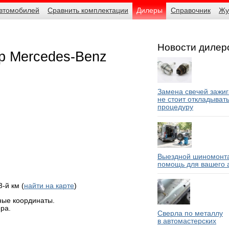
автомобилей
Сравнить комплектации
Дилеры
Справочник
Жу
Новости дилер
р Mercedes-Benz
Замена свечей зажиг
не стоит откладыват
процедуру
Выездной шиномонта
помощь для вашего 
-й км (
найти на карте
)
ные координаты.
ра.
Сверла по металлу
в автомастерских