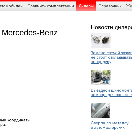
автомобилей
Сравнить комплектации
Дилеры
Справочник
Жу
Новости дилер
 Mercedes-Benz
Замена свечей зажиг
не стоит откладыват
процедуру
Выездной шиномонта
помощь для вашего 
ные координаты.
Сверла по металлу
ра.
в автомастерских