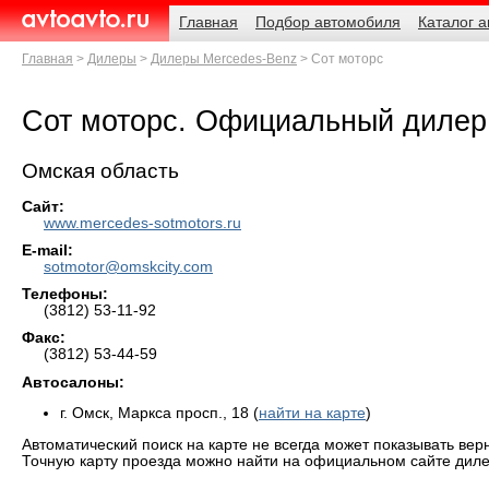
Навигация
Родительские
Главная
Подбор автомобиля
Каталог 
страницы
AvtoAvto.ru
Главная
Дилеры
Дилеры Mercedes-Benz
Сот моторс
Сот моторс. Официальный дилер
Омская область
Сайт:
www.mercedes-sotmotors.ru
E-mail:
sotmotor@omskcity.com
Телефоны:
(3812) 53-11-92
Факс:
(3812) 53-44-59
Автосалоны:
г. Омск, Маркса просп., 18 (
найти на карте
)
Автоматический поиск на карте не всегда может показывать вер
Точную карту проезда можно найти на официальном сайте диле