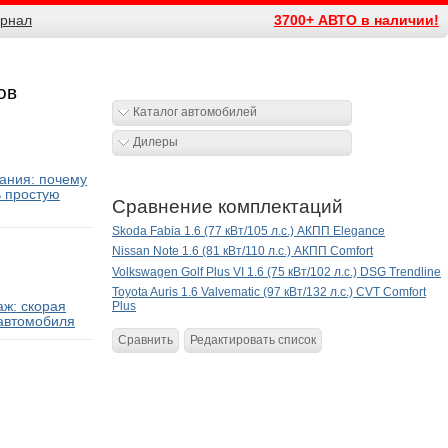
рнал
3700+ АВТО в наличии!
ов
Каталог автомобилей
Дилеры
ания: почему
ь простую
Сравнение комплектаций
Skoda Fabia 1.6 (77 кВт/105 л.с.) АКПП Elegance
Nissan Note 1.6 (81 кВт/110 л.с.) АКПП Comfort
Volkswagen Golf Plus VI 1.6 (75 кВт/102 л.с.) DSG Trendline
Toyota Auris 1.6 Valvematic (97 кВт/132 л.с.) CVT Comfort
ж: скорая
Plus
автомобиля
Сравнить
Редактировать список