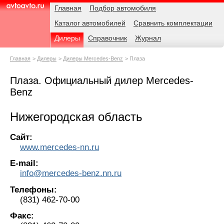
Навигация
Родительские
Главная
Подбор автомобиля
страницы
Каталог автомобилей
Сравнить комплектации
AvtoAvto.ru
Дилеры
Справочник
Журнал
Главная
Дилеры
Дилеры Mercedes-Benz
Плаза
Плаза. Официальный дилер Mercedes-
Benz
Нижегородская область
Сайт:
www.mercedes-nn.ru
E-mail:
info@mercedes-benz.nn.ru
Телефоны:
(831) 462-70-00
Факс: