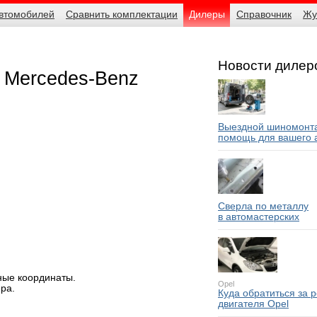
автомобилей
Сравнить комплектации
Дилеры
Справочник
Жу
Новости дилер
 Mercedes-Benz
Выездной шиномонта
помощь для вашего 
Сверла по металлу
в автомастерских
ные координаты.
Opel
ра.
Куда обратиться за 
двигателя Opel