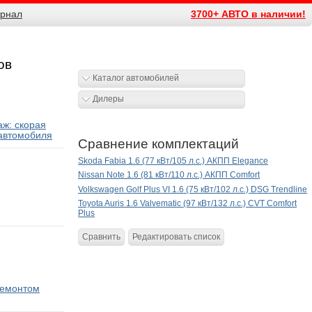
рнал
3700+ АВТО в наличии!
ов
Каталог автомобилей
Дилеры
ж: скорая
автомобиля
Сравнение комплектаций
Skoda Fabia 1.6 (77 кВт/105 л.с.) АКПП Elegance
Nissan Note 1.6 (81 кВт/110 л.с.) АКПП Comfort
Volkswagen Golf Plus VI 1.6 (75 кВт/102 л.с.) DSG Trendline
Toyota Auris 1.6 Valvematic (97 кВт/132 л.с.) CVT Comfort
Plus
Сравнить
Редактировать список
ремонтом