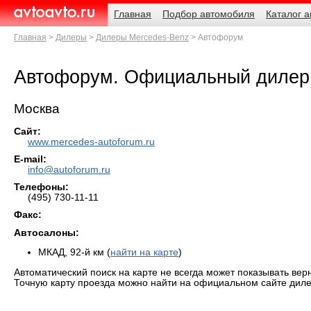
Навигация
Родительские
Главная
Подбор автомобиля
Каталог 
страницы
AvtoAvto.ru
Главная
Дилеры
Дилеры Mercedes-Benz
Автофорум
Автофорум. Официальный дилер
Москва
Сайт:
www.mercedes-autoforum.ru
E-mail:
info@autoforum.ru
Телефоны:
(495) 730-11-11
Факс:
Автосалоны:
МКАД, 92-й км (
найти на карте
)
Автоматический поиск на карте не всегда может показывать вер
Точную карту проезда можно найти на официальном сайте диле