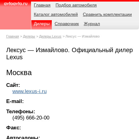
Навигация
Родительские
Главная
Подбор автомобиля
страницы
Каталог автомобилей
Сравнить комплектации
AvtoAvto.ru
Дилеры
Справочник
Журнал
Главная
Дилеры
Дилеры Lexus
Лексус — Измайлово
Лексус — Измайлово. Официальный дилер
Lexus
Москва
Сайт:
www.lexus-i.ru
E-mail:
Телефоны:
(495) 666-20-00
Факс:
Автосалоны: