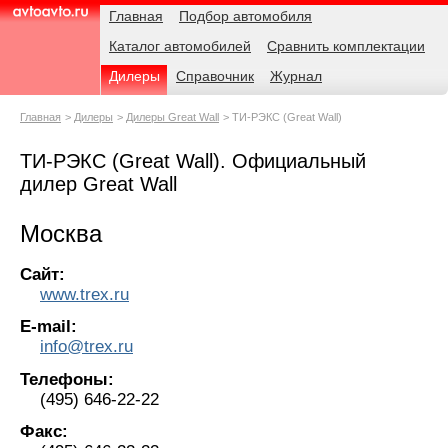
Навигация
Родительские
Главная
Подбор автомобиля
страницы
Каталог автомобилей
Сравнить комплектации
AvtoAvto.ru
Дилеры
Справочник
Журнал
Главная
Дилеры
Дилеры Great Wall
ТИ-РЭКС (Great Wall)
ТИ-РЭКС (Great Wall). Официальный
дилер Great Wall
Москва
Сайт:
www.trex.ru
E-mail:
info@trex.ru
Телефоны:
(495) 646-22-22
Факс: