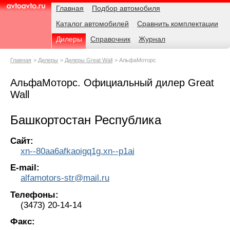
Навигация
Родительские
Главная
Подбор автомобиля
страницы
Каталог автомобилей
Сравнить комплектации
AvtoAvto.ru
Дилеры
Справочник
Журнал
Главная
Дилеры
Дилеры Great Wall
АльфаМоторс
АльфаМоторс. Официальный дилер Great
Wall
Башкортостан Республика
Сайт:
xn--80aa6afkaoigq1g.xn--p1ai
E-mail:
alfamotors-str@mail.ru
Телефоны:
(3473) 20-14-14
Факс: