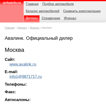
Навигация
Родительские
Главная
Подбор автомобиля
страницы
Каталог автомобилей
Сравнить комплектации
AvtoAvto.ru
Дилеры
Справочник
Журнал
Главная
Дилеры
Дилеры
Авалинк
Авалинк. Официальный дилер
Москва
Сайт:
www.avalink.ru
E-mail:
info1@9871717.ru
Телефоны:
Факс:
Автосалоны: