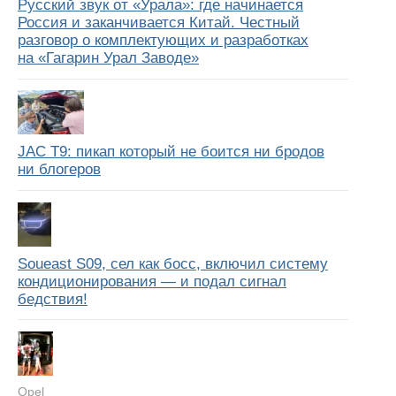
Русский звук от «Урала»: где начинается
Россия и заканчивается Китай. Честный
разговор о комплектующих и разработках
на «Гагарин Урал Заводе»
JAC T9: пикап который не боится ни бродов
ни блогеров
Soueast S09, сел как босс, включил систему
кондиционирования — и подал сигнал
бедствия!
Opel