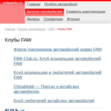
Навигация
Родительские
Главная
Подбор автомобиля
страницы
Каталог автомобилей
Сравнить комплектации
AvtoAvto.ru
Дилеры
Справочник
Журнал
Главная
Каталог автомобилей
FAW
Клубы FAW
Клубы FAW
Форум поклонников автомобилей марки FAW
FAW-Club.ru. Клуб владельцев автомобилей
FAW
Клуб владельцев и любителей автомобилей
FAW
ChinaMobil — Портал о китайских
автомобилях
Клуб любителей китайских автомобилей