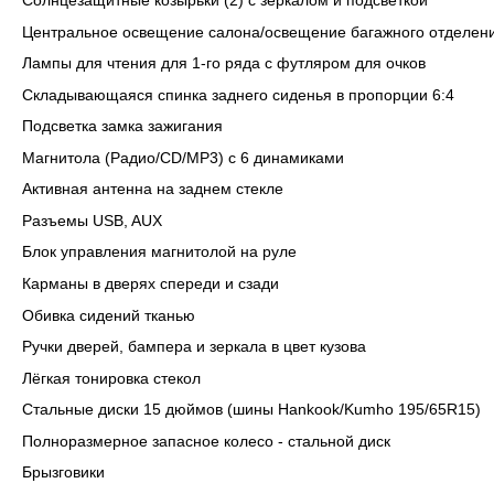
Солнцезащитные козырьки (2) с зеркалом и подсветкой
Центральное освещение салона/освещение багажного отделен
Лампы для чтения для 1-го ряда с футляром для очков
Складывающаяся спинка заднего сиденья в пропорции 6:4
Подсветка замка зажигания
Магнитола (Радио/CD/MP3) с 6 динамиками
Активная антенна на заднем стекле
Разъемы USB, AUX
Блок управления магнитолой на руле
Карманы в дверях спереди и сзади
Обивка сидений тканью
Ручки дверей, бампера и зеркала в цвет кузова
Лёгкая тонировка стекол
Стальные диски 15 дюймов (шины Hankook/Kumho 195/65R15)
Полноразмерное запасное колесо - стальной диск
Брызговики