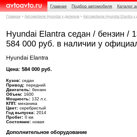
Навигация
Родительские
Главная
Подбор автомобиля
Каталог 
страницы
AvtoAvto.ru
Главная
Автомобили Hyundai у дилеров
Автомобили Hyundai Elantra у
Hyundai Elantra седан / бензин / 1
584 000 руб. в наличии у официа
Hyundai Elantra
Цена: 584 000 руб.
Кузов:
седан
Привод:
передний
Двигатель:
бензин
Объем:
1600
Мощность:
132 л.с.
КПП:
механика
Цвет:
серебристый
Год выпуска:
2014
Пробег:
0 км.
Состояние:
новая
Дополнительное оборудование