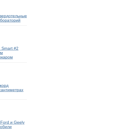
твердотельные
абораторий
 Smart #2
ам
окаром
екорд
 сантиметрах
Ford и Geely
мобили