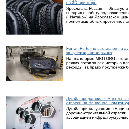
на 3D-принтере
Ярославль, Россия — 05 августа
внедрил в работу подразделени
(«Интайр») на Ярославском шин
полномасштабных прототипов ши
Ferrari Portofino выставлен на 
за суперкар ниже рынка
На платформе MIGTORG выставле
редких лотов за всю историю пл
рекорды: за право покупки уже 
Лукойл представил комплексные
отрасли на Национальном конку
Лукойл принял участие в Нацио
дорожно-строительной отрасли,
ассоциацией инфраструктурных 