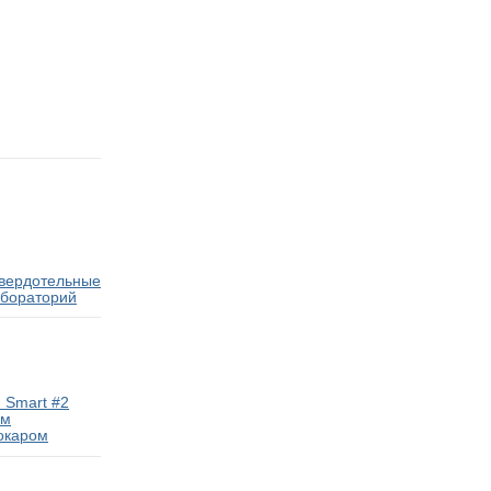
твердотельные
абораторий
 Smart #2
ам
окаром