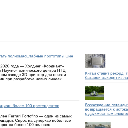
атать полномасштабные прототипы шин
 2026 года — Холдинг «Кордиант»
я Научно-технического центра НТЦ
Китай ставит рекорд: 
ном заводе 3D-принтер для печати
батареи выходят из л
н при разработке новых линеек.
Возрождение легенды:
аукцион: более 100 претендентов
возвращается к исток
с двухместным электр
н Ferrari Portofino — один из самых
ощадки. Спрос на суперкар побил все
борются более 100 человек.