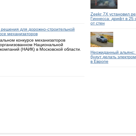
Zeekr 7X установил р
Гиннесса: дрифт в 25
от стен
 решения для дорожно-строительной
рсе механизаторов
нальном конкурсе механизаторов
 организованном Национальной
компаний (НАИК) в Московской области.
Неожиданный альянс: 
будут делать электро
в Европе