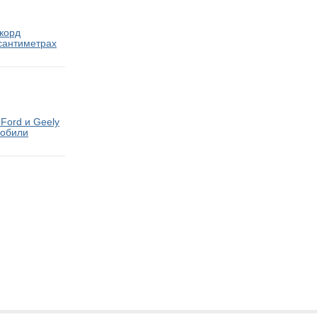
екорд
 сантиметрах
Ford и Geely
мобили