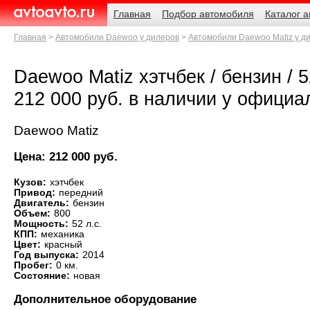
Навигация
Родительские
Главная
Подбор автомобиля
Каталог 
страницы
AvtoAvto.ru
Главная
Автомобили Daewoo у дилеров
Автомобили Daewoo Matiz у д
Daewoo Matiz хэтчбек / бензин / 52
212 000 руб. в наличии у официа
Daewoo Matiz
Цена: 212 000 руб.
Кузов:
хэтчбек
Привод:
передний
Двигатель:
бензин
Объем:
800
Мощность:
52 л.с.
КПП:
механика
Цвет:
красный
Год выпуска:
2014
Пробег:
0 км.
Состояние:
новая
Дополнительное оборудование