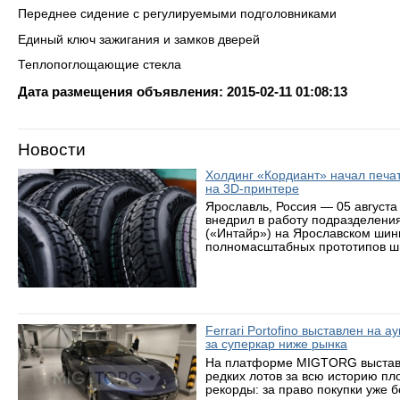
Переднее сидение с регулируемыми подголовниками
Единый ключ зажигания и замков дверей
Теплопоглощающие стекла
Дата размещения объявления: 2015-02-11 01:08:13
Новости
Холдинг «Кордиант» начал печ
на 3D-принтере
Ярославль, Россия — 05 августа
внедрил в работу подразделени
(«Интайр») на Ярославском шин
полномасштабных прототипов ши
Ferrari Portofino выставлен на 
за суперкар ниже рынка
На платформе MIGTORG выставле
редких лотов за всю историю пл
рекорды: за право покупки уже 