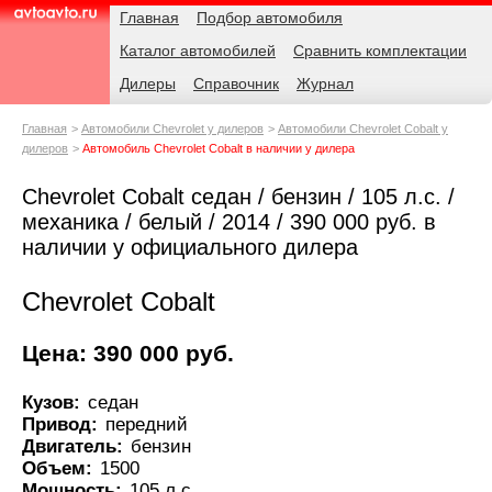
Навигация
Родительские
Главная
Подбор автомобиля
страницы
Каталог автомобилей
Сравнить комплектации
AvtoAvto.ru
Дилеры
Справочник
Журнал
Главная
Автомобили Chevrolet у дилеров
Автомобили Chevrolet Cobalt у
дилеров
Автомобиль Chevrolet Cobalt в наличии у дилера
Chevrolet Cobalt седан / бензин / 105 л.с. /
механика / белый / 2014 / 390 000 руб. в
наличии у официального дилера
Chevrolet Cobalt
Цена: 390 000 руб.
Кузов:
седан
Привод:
передний
Двигатель:
бензин
Объем:
1500
Мощность:
105 л.с.