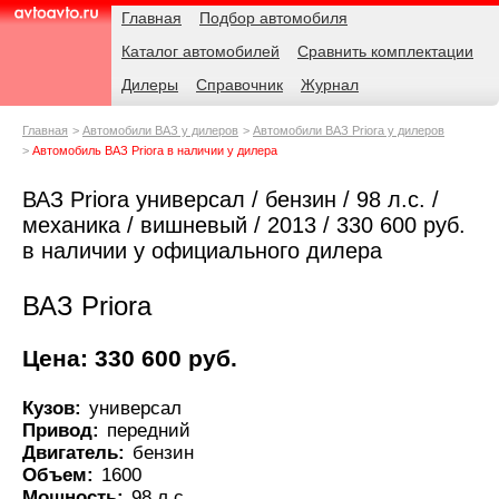
Навигация
Родительские
Главная
Подбор автомобиля
страницы
Каталог автомобилей
Сравнить комплектации
AvtoAvto.ru
Дилеры
Справочник
Журнал
Главная
Автомобили ВАЗ у дилеров
Автомобили ВАЗ Priora у дилеров
Автомобиль ВАЗ Priora в наличии у дилера
ВАЗ Priora универсал / бензин / 98 л.с. /
механика / вишневый / 2013 / 330 600 руб.
в наличии у официального дилера
ВАЗ Priora
Цена: 330 600 руб.
Кузов:
универсал
Привод:
передний
Двигатель:
бензин
Объем:
1600
Мощность:
98 л.с.