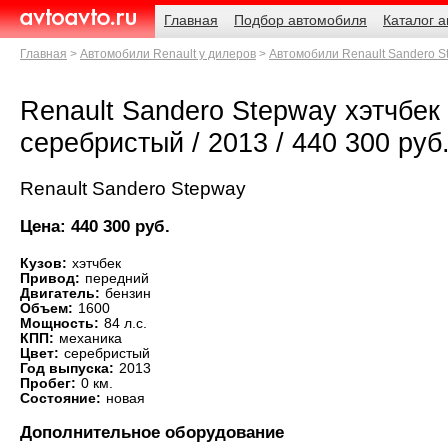
Навигация
Родительские
Главная
Подбор автомобиля
Каталог 
страницы
AvtoAvto.ru
Главная
Автомобили Renault у дилеров
Автомобили Renault Sandero S
Renault Sandero Stepway хэтчбек /
серебристый / 2013 / 440 300 ру
Renault Sandero Stepway
Цена: 440 300 руб.
Кузов:
хэтчбек
Привод:
передний
Двигатель:
бензин
Объем:
1600
Мощность:
84 л.с.
КПП:
механика
Цвет:
серебристый
Год выпуска:
2013
Пробег:
0 км.
Состояние:
новая
Дополнительное оборудование