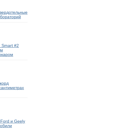
твердотельные
абораторий
 Smart #2
ам
окаром
екорд
 сантиметрах
Ford и Geely
мобили