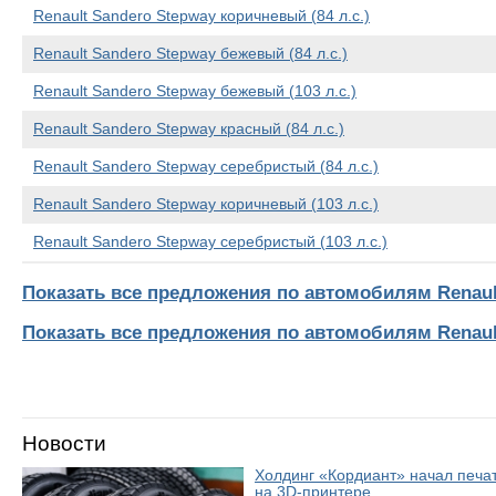
Renault Sandero Stepway коричневый (84 л.с.)
Renault Sandero Stepway бежевый (84 л.с.)
Renault Sandero Stepway бежевый (103 л.с.)
Renault Sandero Stepway красный (84 л.с.)
Renault Sandero Stepway серебристый (84 л.с.)
Renault Sandero Stepway коричневый (103 л.с.)
Renault Sandero Stepway серебристый (103 л.с.)
Показать все предложения по автомобилям Renaul
Показать все предложения по автомобилям Renaul
Новости
Холдинг «Кордиант» начал печ
на 3D-принтере