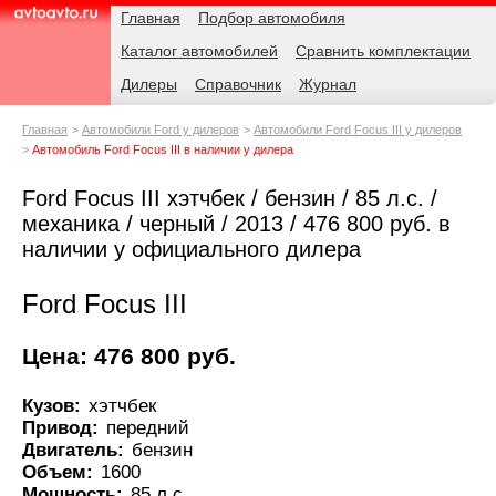
Навигация
Родительские
Главная
Подбор автомобиля
страницы
Каталог автомобилей
Сравнить комплектации
AvtoAvto.ru
Дилеры
Справочник
Журнал
Главная
Автомобили Ford у дилеров
Автомобили Ford Focus III у дилеров
Автомобиль Ford Focus III в наличии у дилера
Ford Focus III хэтчбек / бензин / 85 л.с. /
механика / черный / 2013 / 476 800 руб. в
наличии у официального дилера
Ford Focus III
Цена: 476 800 руб.
Кузов:
хэтчбек
Привод:
передний
Двигатель:
бензин
Объем:
1600
Мощность:
85 л.с.