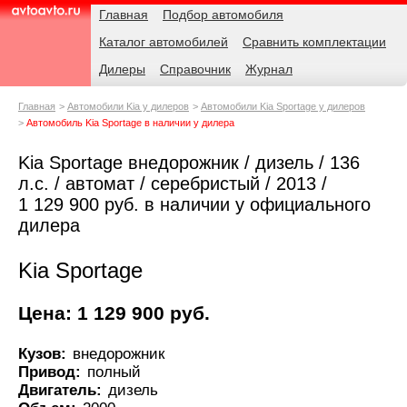
Навигация
Родительские
Главная
Подбор автомобиля
страницы
Каталог автомобилей
Сравнить комплектации
AvtoAvto.ru
Дилеры
Справочник
Журнал
Главная
Автомобили Kia у дилеров
Автомобили Kia Sportage у дилеров
Автомобиль Kia Sportage в наличии у дилера
Kia Sportage внедорожник / дизель / 136
л.с. / автомат / серебристый / 2013 /
1 129 900 руб. в наличии у официального
дилера
Kia Sportage
Цена: 1 129 900 руб.
Кузов:
внедорожник
Привод:
полный
Двигатель:
дизель