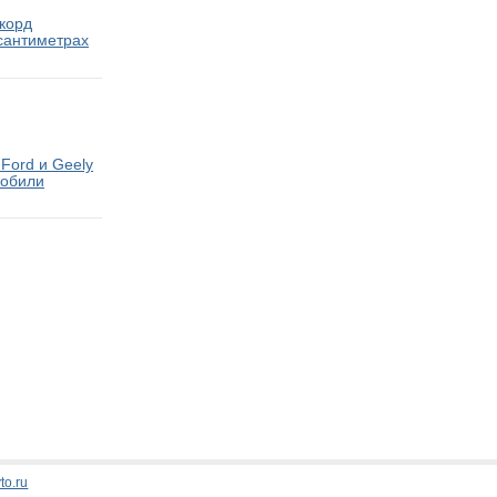
екорд
 сантиметрах
Ford и Geely
мобили
Стати
to.ru