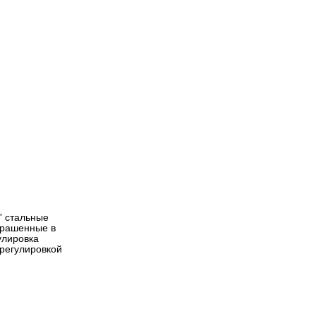
' стальные
окрашенные в
улировка
 регулировкой