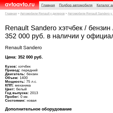
Навигация
Родительские
Главная
Подбор автомобиля
Каталог 
страницы
AvtoAvto.ru
Главная
Автомобили Renault у дилеров
Автомобили Renault Sandero у
Renault Sandero хэтчбек / бензин /
352 000 руб. в наличии у официа
Renault Sandero
Цена: 352 000 руб.
Кузов:
хэтчбек
Привод:
передний
Двигатель:
бензин
Объем:
1400
Мощность:
75 л.с.
КПП:
механика
Цвет:
белый
Год выпуска:
2013
Пробег:
0 км.
Состояние:
новая
Дополнительное оборудование