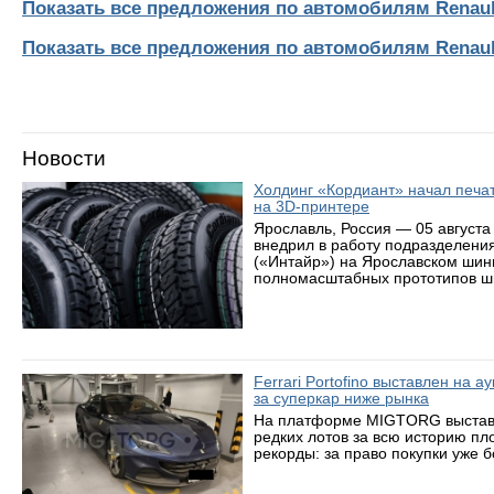
Показать все предложения по автомобилям Renaul
Показать все предложения по автомобилям Renaul
Новости
Холдинг «Кордиант» начал печ
на 3D-принтере
Ярославль, Россия — 05 августа
внедрил в работу подразделени
(«Интайр») на Ярославском шин
полномасштабных прототипов ши
Ferrari Portofino выставлен на 
за суперкар ниже рынка
На платформе MIGTORG выставле
редких лотов за всю историю пл
рекорды: за право покупки уже 