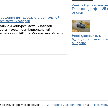
Zeekr 7X установил р
Гиннесса: дрифт в 25
от стен
 решения для дорожно-строительной
рсе механизаторов
нальном конкурсе механизаторов
 организованном Национальной
компаний (НАИК) в Московской области.
Неожиданный альянс: 
будут делать электро
в Европе
и ссылки на ресурс невозможна.
Контактная информация
Email:
info@avtoav