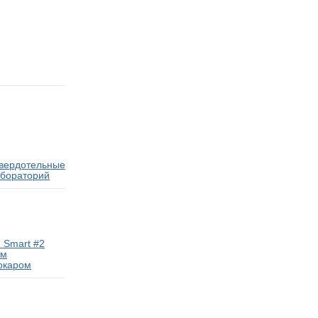
твердотельные
абораторий
 Smart #2
ам
окаром