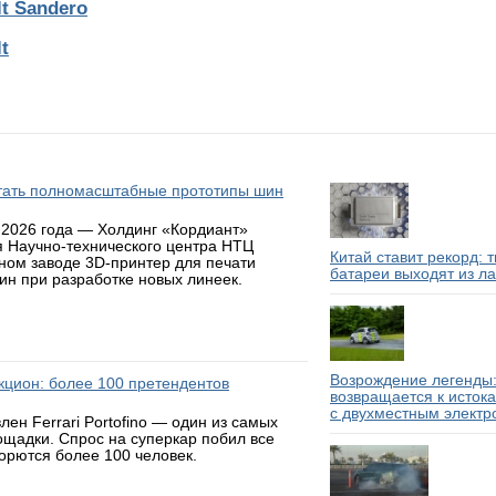
t Sandero
t
атать полномасштабные прототипы шин
 2026 года — Холдинг «Кордиант»
я Научно-технического центра НТЦ
Китай ставит рекорд: 
ном заводе 3D-принтер для печати
батареи выходят из л
н при разработке новых линеек.
Возрождение легенды:
аукцион: более 100 претендентов
возвращается к исток
с двухместным электр
н Ferrari Portofino — один из самых
ощадки. Спрос на суперкар побил все
борются более 100 человек.