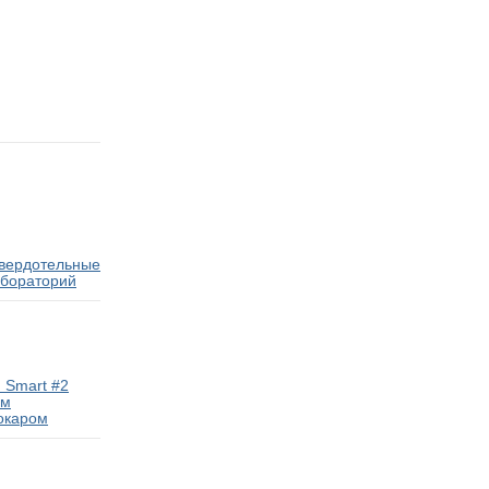
твердотельные
абораторий
 Smart #2
ам
окаром