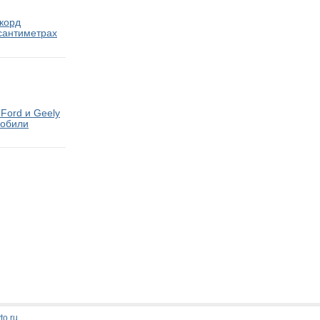
екорд
 сантиметрах
Ford и Geely
мобили
Стати
to.ru