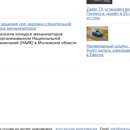
Zeekr 7X установил р
Гиннесса: дрифт в 25
от стен
 решения для дорожно-строительной
рсе механизаторов
нальном конкурсе механизаторов
 организованном Национальной
компаний (НАИК) в Московской области.
Неожиданный альянс: 
будут делать электро
в Европе
и ссылки на ресурс невозможна.
Контактная информация
Email:
info@avtoav