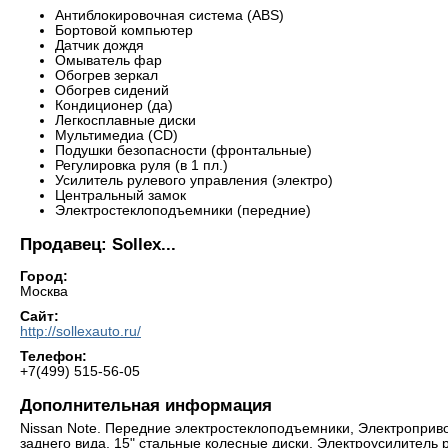
Антиблокировочная система (ABS)
Бортовой компьютер
Датчик дождя
Омыватель фар
Обогрев зеркал
Обогрев сидений
Кондиционер (да)
Легкосплавные диски
Мультимедиа (CD)
Подушки безопасности (фронтальные)
Регулировка руля (в 1 пл.)
Усилитель рулевого управления (электро)
Центральный замок
Электростеклоподъемники (передние)
Продавец: Sollex...
Город:
Москва
Сайт:
http://sollexauto.ru/
Телефон:
+7(499) 515-56-05
Дополнительная информация
Nissan Note. Передние электростеклоподъемники, Электроприво
заднего вида, 15" стальные колесные диски, Электроусилитель 