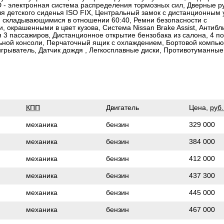
D - электронная система распределения тормозных сил, Дверные р
я детского сиденья ISO FIX, Центральный замок с дистанционным
, складывающимися в отношении 60:40, Ремни безопасности с
 окрашенными в цвет кузова, Система Nissan Brake Assist, Антибл
 3 пассажиров, Дистанционное открытие бензобака из салона, 4 по
льной консоли, Перчаточный ящик с охлаждением, Бортовой компью
грыватель, Датчик дождя , Легкосплавные диски, Противотуманны
КПП
Двигатель
Цена,
руб.
механика
бензин
329 000
механика
бензин
384 000
механика
бензин
412 000
механика
бензин
437 300
механика
бензин
445 000
механика
бензин
467 000