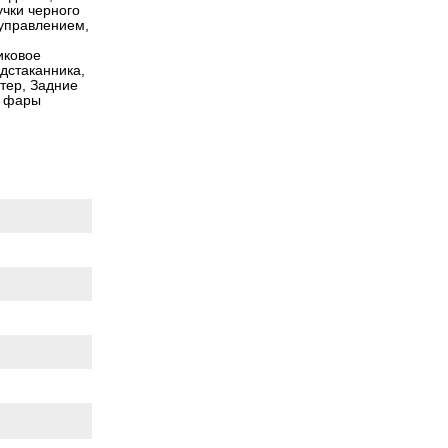
учки черного
 управлением,
иковое
дстаканника,
тер, Задние
е фары