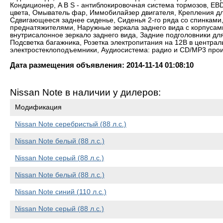
Кондиционер, A B S - антиблокировочная система тормозов, EB
цвета, Омыватель фар, Иммобилайзер двигателя, Крепления дл
Сдвигающееся заднее сиденье, Сиденья 2-го ряда со спинками
преднатяжителями, Наружные зеркала заднего вида с корпусами,
внутрисалонное зеркало заднего вида, Задние подголовники для
Подсветка багажника, Розетка электропитания на 12B в центра
электростеклоподъемники, Аудиосистема: радио и CD/MP3 прои
Дата размещения объявления: 2014-11-14 01:08:10
Nissan Note в наличии у дилеров:
Модификация
Nissan Note серебристый (88 л.с.)
Nissan Note белый (88 л.с.)
Nissan Note серый (88 л.с.)
Nissan Note белый (88 л.с.)
Nissan Note синий (110 л.с.)
Nissan Note серый (88 л.с.)