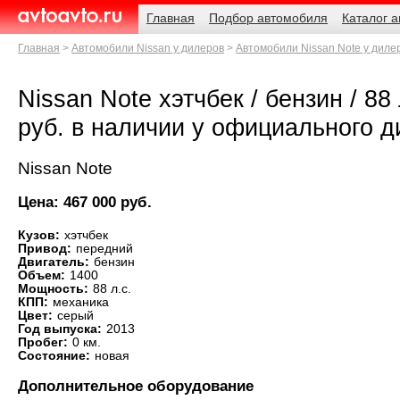
Навигация
Родительские
Главная
Подбор автомобиля
Каталог 
страницы
AvtoAvto.ru
Главная
Автомобили Nissan у дилеров
Автомобили Nissan Note у диле
Nissan Note хэтчбек / бензин / 88 
руб. в наличии у официального 
Nissan Note
Цена: 467 000 руб.
Кузов:
хэтчбек
Привод:
передний
Двигатель:
бензин
Объем:
1400
Мощность:
88 л.с.
КПП:
механика
Цвет:
серый
Год выпуска:
2013
Пробег:
0 км.
Состояние:
новая
Дополнительное оборудование