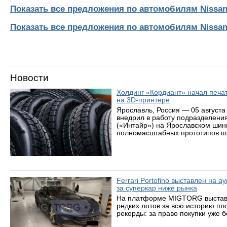
Показать все предложения по автомобилям Nissan
Показать все предложения по автомобилям Nissa
Новости
Холдинг «Кордиант» начал печ
на 3D-принтере
Ярославль, Россия — 05 августа
внедрил в работу подразделени
(«Интайр») на Ярославском шин
полномасштабных прототипов ши
Ferrari Portofino выставлен на 
за суперкар ниже рынка
На платформе MIGTORG выставле
редких лотов за всю историю пл
рекорды: за право покупки уже 