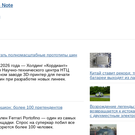
 Note
n
атать полномасштабные прототипы шин
 2026 года — Холдинг «Кордиант»
я Научно-технического центра НТЦ
Китай ставит рекорд: 
ном заводе 3D-принтер для печати
батареи выходят из л
н при разработке новых линеек.
Возрождение легенды:
аукцион: более 100 претендентов
возвращается к исток
с двухместным электр
н Ferrari Portofino — один из самых
ощадки. Спрос на суперкар побил все
борются более 100 человек.