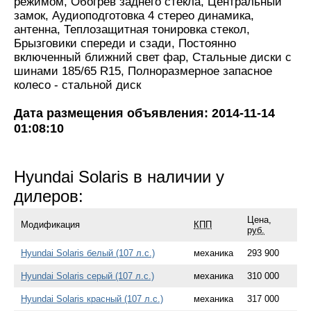
режимом, Обогрев заднего стекла, Центральный
замок, Аудиоподготовка 4 стерео динамика,
антенна, Теплозащитная тонировка стекол,
Брызговики спереди и сзади, Постоянно
включенный ближний свет фар, Стальные диски с
шинами 185/65 R15, Полноразмерное запасное
колесо - стальной диск
Дата размещения объявления: 2014-11-14
01:08:10
Hyundai Solaris в наличии у
дилеров:
Цена,
Модификация
КПП
руб.
Hyundai Solaris белый (107 л.с.)
механика
293 900
Hyundai Solaris серый (107 л.с.)
механика
310 000
Hyundai Solaris красный (107 л.с.)
механика
317 000