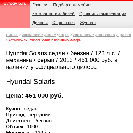
Навигация
Родительские
Главная
Подбор автомобиля
страницы
Каталог автомобилей
Сравнить комплектации
AvtoAvto.ru
Дилеры
Справочник
Журнал
Главная
Автомобили Hyundai у дилеров
Автомобили Hyundai Solaris у дилеров
Автомобиль Hyundai Solaris в наличии у дилера
Hyundai Solaris седан / бензин / 123 л.с. /
механика / серый / 2013 / 451 000 руб. в
наличии у официального дилера
Hyundai Solaris
Цена: 451 000 руб.
Кузов:
седан
Привод:
передний
Двигатель:
бензин
Объем:
1600
Мощность:
123 л.с.