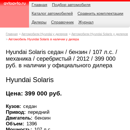
Навигация
Родительские
Главная
Подбор автомобиля
страницы
Каталог автомобилей
Сравнить комплектации
AvtoAvto.ru
Дилеры
Справочник
Журнал
Главная
Автомобили Hyundai у дилеров
Автомобили Hyundai Solaris у дилеров
Автомобиль Hyundai Solaris в наличии у дилера
Hyundai Solaris седан / бензин / 107 л.с. /
механика / серебристый / 2012 / 399 000
руб. в наличии у официального дилера
Hyundai Solaris
Цена: 399 000 руб.
Кузов:
седан
Привод:
передний
Двигатель:
бензин
Объем:
1396
Мощность:
107 л.с.