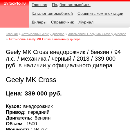
Навигация
Родительские
Главная
Подбор автомобиля
страницы
Каталог автомобилей
Сравнить комплектации
AvtoAvto.ru
Дилеры
Справочник
Журнал
Главная
Автомобили Geely у дилеров
Автомобили Geely MK Cross у дилеров
Автомобиль Geely MK Cross в наличии у дилера
Geely MK Cross внедорожник / бензин / 94
л.с. / механика / черный / 2013 / 339 000
руб. в наличии у официального дилера
Geely MK Cross
Цена: 339 000 руб.
Кузов:
внедорожник
Привод:
передний
Двигатель:
бензин
Объем:
1500
Мощность:
94 л.с.