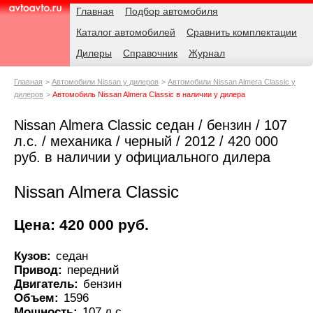
Навигация
Родительские
Главная
Подбор автомобиля
страницы
Каталог автомобилей
Сравнить комплектации
AvtoAvto.ru
Дилеры
Справочник
Журнал
Главная
Автомобили Nissan у дилеров
Автомобили Nissan Almera Classic у
дилеров
Автомобиль Nissan Almera Classic в наличии у дилера
Nissan Almera Classic седан / бензин / 107
л.с. / механика / черный / 2012 / 420 000
руб. в наличии у официального дилера
Nissan Almera Classic
Цена: 420 000 руб.
Кузов:
седан
Привод:
передний
Двигатель:
бензин
Объем:
1596
Мощность:
107 л.с.