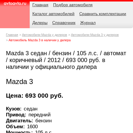
Навигация
Родительские
Главная
Подбор автомобиля
страницы
Каталог автомобилей
Сравнить комплектации
AvtoAvto.ru
Дилеры
Справочник
Журнал
Главная
Автомобили Mazda у дилеров
Автомобили Mazda 3 у дилеров
Автомобиль Mazda 3 в наличии у дилера
Mazda 3 седан / бензин / 105 л.с. / автомат
/ коричневый / 2012 / 693 000 руб. в
наличии у официального дилера
Mazda 3
Цена: 693 000 руб.
Кузов:
седан
Привод:
передний
Двигатель:
бензин
Объем:
1600
Мощность:
105 л.с.