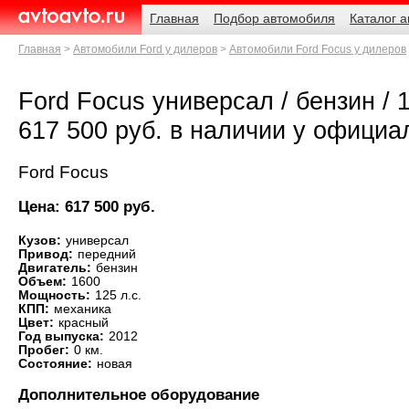
Навигация
Родительские
Главная
Подбор автомобиля
Каталог 
страницы
AvtoAvto.ru
Главная
Автомобили Ford у дилеров
Автомобили Ford Focus у дилеров
Ford Focus универсал / бензин / 1
617 500 руб. в наличии у официа
Ford Focus
Цена: 617 500 руб.
Кузов:
универсал
Привод:
передний
Двигатель:
бензин
Объем:
1600
Мощность:
125 л.с.
КПП:
механика
Цвет:
красный
Год выпуска:
2012
Пробег:
0 км.
Состояние:
новая
Дополнительное оборудование