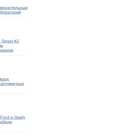
твердотельные
абораторий
 Smart #2
ам
окаром
екорд
 сантиметрах
Ford и Geely
мобили