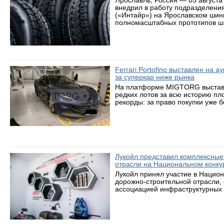
Ярославль, Россия — 05 августа
внедрил в работу подразделени
(«Интайр») на Ярославском шин
полномасштабных прототипов ши
Ferrari Portofino выставлен на 
за суперкар ниже рынка
На платформе MIGTORG выставле
редких лотов за всю историю пл
рекорды: за право покупки уже 
Лукойл представил комплексные
отрасли на Национальном конку
Лукойл принял участие в Нацио
дорожно-строительной отрасли,
ассоциацией инфраструктурных 