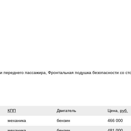
 и переднего пассажира, Фронтальная подушка безопасности со ст
КПП
Двигатель
Цена,
руб.
механика
бензин
466 000
механика
бензин
481 000