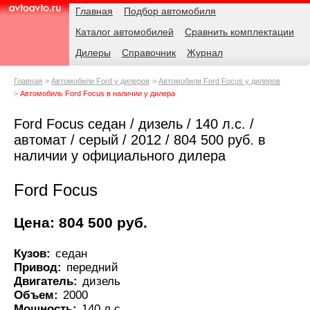
Навигация
Родительские
Главная
Подбор автомобиля
страницы
Каталог автомобилей
Сравнить комплектации
AvtoAvto.ru
Дилеры
Справочник
Журнал
Главная
Автомобили Ford у дилеров
Автомобили Ford Focus у дилеров
Автомобиль Ford Focus в наличии у дилера
Ford Focus седан / дизель / 140 л.с. /
автомат / серый / 2012 / 804 500 руб. в
наличии у официального дилера
Ford Focus
Цена: 804 500 руб.
Кузов:
седан
Привод:
передний
Двигатель:
дизель
Объем:
2000
Мощность:
140 л.с.