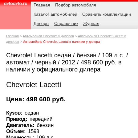
Навигация
Родительские
Главная
Подбор автомобиля
страницы
Каталог автомобилей
Сравнить комплектации
AvtoAvto.ru
Дилеры
Справочник
Журнал
Главная
Автомобили Chevrolet у дилеров
Автомобили Chevrolet Lacetti у
дилеров
Автомобиль Chevrolet Lacetti в наличии у дилера
Chevrolet Lacetti седан / бензин / 109 л.с. /
автомат / черный / 2012 / 498 600 руб. в
наличии у официального дилера
Chevrolet Lacetti
Цена: 498 600 руб.
Кузов:
седан
Привод:
передний
Двигатель:
бензин
Объем:
1598
Мощность:
109 л.с.