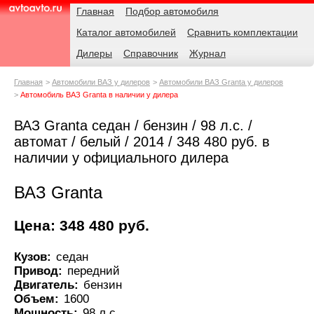
Навигация
Родительские
Главная
Подбор автомобиля
страницы
Каталог автомобилей
Сравнить комплектации
AvtoAvto.ru
Дилеры
Справочник
Журнал
Главная
Автомобили ВАЗ у дилеров
Автомобили ВАЗ Granta у дилеров
Автомобиль ВАЗ Granta в наличии у дилера
ВАЗ Granta седан / бензин / 98 л.с. /
автомат / белый / 2014 / 348 480 руб. в
наличии у официального дилера
ВАЗ Granta
Цена: 348 480 руб.
Кузов:
седан
Привод:
передний
Двигатель:
бензин
Объем:
1600
Мощность:
98 л.с.